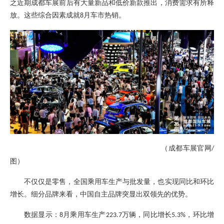
之近期成都车展前后有大量新品和低价新款推出，消费需求有所释
放。这些综合因素成就
月车市热销。
8
（成都车展官网
/
图）
不仅仅是零售，全国乘用车生产与批发量，也实现同比和环比
增长。细分品牌来看，中国自主品牌突显出双领先的优势。
数据显示：
月乘用车生产
万辆，同比增长
，环比增
8
223.7
5.3%