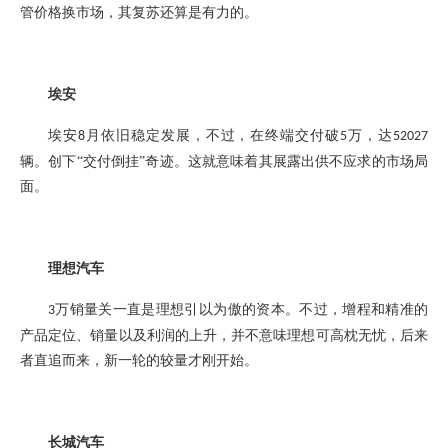
管价格换市场
，
其
复苏
还算
是有力的。
埃安
埃安
月依旧稳定发展，不过，在
终端交付破
万，达
8
5
52027
辆。创
下
“
交付倒挂
”
奇迹。
这就意味着其展露出
供不应求
的市场局
面。
理想汽车
万销量关一直是理想引以为傲的资本。不过，
增程和精准的
3
产品定位
、
销量
以及
利润的上升，并不意味理想可高枕无忧，
后来
者直追而来
，
新一轮的较量才刚开始
。
长城汽车