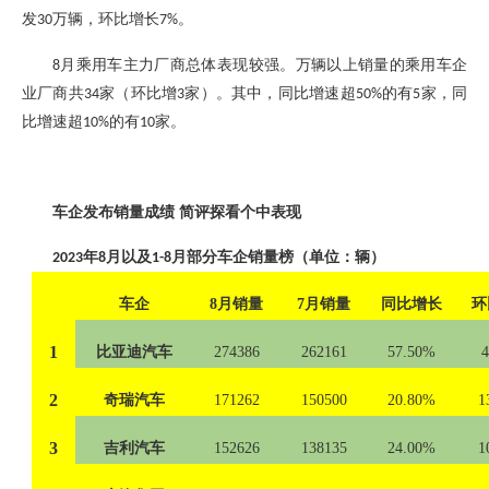
发
万辆，环比增长
。
30
7%
月乘用车主力厂商总体表现较强。万辆以上销量的乘用车企
8
业厂商共
家（环比增
家）
。
其中
，
同比增速超
的有
家，同
34
3
50%
5
比增速超
的有
家。
10%
10
车企发布销量成绩
简评探看个中表现
年
月以及
月部分车企销量榜（单位：辆）
2023
8
1-8
车企
8月销量
7月销量
同比增长
环
1
比亚迪汽车
274386
262161
57.50%
2
奇瑞汽车
171262
150500
20.80%
1
3
吉利汽车
152626
138135
24.00%
1