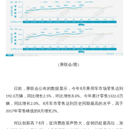
（乘联会
图）
/
日前，乘联会公布的数据显示，今年
月乘用车市场零售达到
8
万辆，同比增长
，环比增长
。今年累计零售
万
192.0
2.5%
8.6%
1322.0
辆，同比增长
。
月车市零售达到历史同期最高的水平，高于
2.0%
8
年零售峰值的
月增长
。
2017
8
2%
何以创新高？
月，促消费政策声势大，促销仍处最高位，加
8