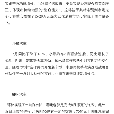
零跑营收稳健增长、毛利率持续改善，更是实现经营现金流首次转
正，体现出持续增强的“造血能力”。这得益于其精准预判市场走
势，将重心放在了15-20万元级大众化消费市场，实现了质与量齐
飞。
小鹏汽车
月同比
下降了
，小鹏
汽车
月
强势
逆袭，同比增长
了
7
4.5%
8
。近来，复苏势头算强劲。这已是其连续两个月实现万台交付
43%
量。随着
“大小”合作共同开发新车型，小鹏再携手滴滴达成战略合
作伙伴等一系列大动作的实施，小鹏在未来或迎新增长点。
哪吒汽车
环比实现了
的增长，哪吒也算是完成
月漂亮的逆袭。此外，
21%
8
近日上市的进程，冲刺
也有一定的突破：
亿元！哪吒汽车完
IPO
70