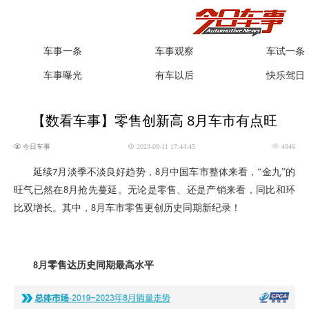
车事一条
车事观察
车试一条
车事曝光
有车以后
快乐驾日
【数看车事】零售创新高 8月车市有点旺
今日车事
2023-09-11 17:44:45
4946
延续
月淡季不淡良好趋势，
月中国车市整体来看，“金九”的
7
8
旺气已然在
月抢先蔓延。无论是零售、还是产销来看，同比和环
8
比双增长。其中，
月车市零售更创历史同期新纪录！
8
月零售达历史同期最高水平
8