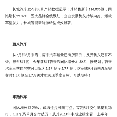
长城汽车发布
的
月产销数据
显示
：
其
销售新车
辆，同
8
114,096
比增长
，五大品牌全线飘红，企业发展势头持续向好。爆款
29.32%
车型发力，长城智能新能源转型成效显著。
蔚来汽车
从
月和
月来看，蔚来汽车销量已有所回升
，反弹势头还算不
7
8
错。
截至
月底，今年前
月蔚来汽同比增长
。按规划，蔚来
8
8
31.86%
汽车三季度的交付目标为
万辆至
万辆，
这
意味
月蔚来汽车需
5.5
5.7
9
交付
万辆至
万辆才能实现季度目标。
可以期待！
1.5
1.7
零跑汽车
同比增长
13.29%
，成绩还是可圈可点。零跑
8月交付量稳扎稳
打，C11车系单月交付破万！从其2023年中期业绩来看，上半年，