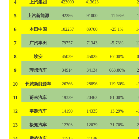
4
上汽集团
423000
413623
5
上汽新能源
92286
91000
-11.98%
6
本田中国
102257
89700
-25.1%
1
7
广汽丰田
79757
71343
-5.73%
1
8
埃安
45029
45025
67.00%
9
理想汽车
34914
34134
663.80%
10
长城新能源车
26266
28896
119.50%
-
11
蔚来汽车
19329
20462
81.00%
-
12
零跑汽车
14190
14335
13.29%
-
13
极氪汽车
12303
12039
71.70%
14
腾势汽车
11515
11146