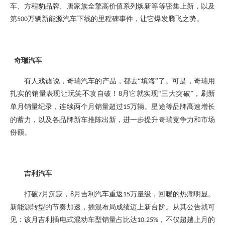
车、方程豹品牌、唐家族全擎高价值系列焕新等等密集上新，以及
第
万辆新能源汽车下线的里程碑事件，让它爆发腾飞之势。
500
奇瑞汽车
有人戏谑说，奇瑞汽车的产品，都去
“填海”了。可是，
奇瑞
用
扎实的销量表现让玩笑不攻自破！
月
它就
实现
“三大突破”
，
刷新
8
单月销量纪录，连续两个月销量超过
万辆。
星途等品牌高速增长
15
的蓄力，以及各品牌
新车
推陈出新
，
进一步提升奇瑞竞争力和市场
份额。
吉利汽车
打破
月沉寂，
月吉利汽车重返
万量级，回暖的热潮明显。
7
8
15
新能源转型的节奏加速，插混布局成绩迈上新台阶。从其公告就可
见：该月吉利插电式混动车型销量占比达
，不仅超越上月的
10.25%