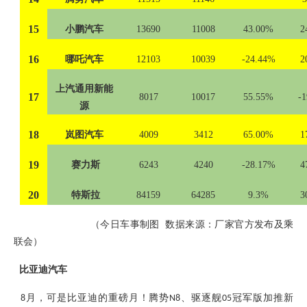
15
小鹏汽车
13690
11008
43.00%
2
16
哪吒汽车
12103
10039
-24.44%
2
上汽通用新能
17
8017
10017
55.55%
-
源
18
岚图汽车
4009
3412
65.00%
1
19
赛力斯
6243
4240
-28.17%
4
20
特斯拉
84159
64285
9.3%
3
（
今日车事制图
数据来源：厂家官方发布及乘
联会
）
比亚迪汽车
月，可是比亚迪的重磅月！腾势
、驱逐舰
冠军版加推新
8
N8
05