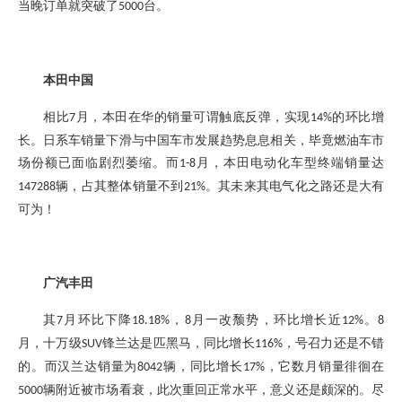
当晚订单就突破了
台。
5000
本田中国
相比
月，本田在华的销量可谓触底反弹，实现
的环比增
7
14%
长。日系车销量下滑与中国车市发展趋势息息相关，毕竟燃油车市
场份额已面临剧烈萎缩。而
月，本田电动化车型终端销量达
1-8
辆，占其整体销量不到
。其未来其电气化之路还是大有
147288
21%
可为！
广汽丰田
其
月环比下降
，
月一改颓势，环比增长近
。
7
18.18%
8
12%
8
月
，
十万级
锋兰达是匹黑马，
同比增长
，号召力还是不错
SUV
116%
的
。
而
汉兰达销量为
辆，同比增长
，
它
数月销量徘徊在
8042
17%
辆附近被市场看衰，此次重回
正常水平
，意义还是
颇深的
。
尽
5000