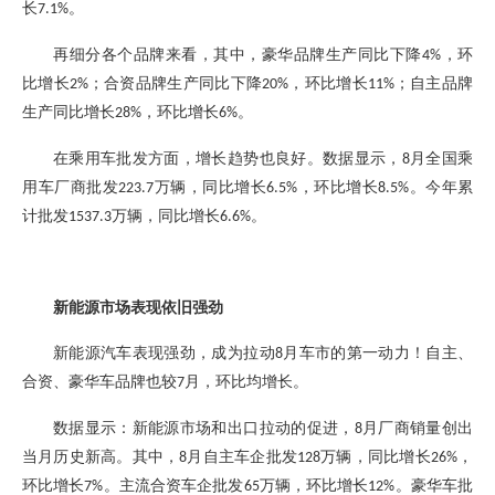
长
。
7.1%
再细分各个品牌来看，
其中
，
豪华品牌生产同比下降
，环
4%
比增长
；合资品牌生产同比下降
，环比增长
；自主品牌
2%
20%
11%
生产同比增长
，环比增长
。
28%
6%
在乘用车批发方面，增长趋势也良好。数据显示，
月全国乘
8
用车厂商批发
万辆，同比增长
，环比增长
。今年累
223.7
6.5%
8.5%
计批发
万辆，同比增长
。
1537.3
6.6%
新能源市场表现依旧强劲
新能源汽车表现强劲，成为拉动
月车市的第一动力！自主、
8
合资、豪华车品牌也较
月，环比均增长。
7
数据显示：
新能源市场和出口拉动的促进，
月厂商销量创出
8
当月历史新高。
其中，
月自主车企批发
万辆，同比增长
，
8
128
26%
环比增长
。主流合资车企批发
万辆，环比增长
。豪华车批
7%
65
12%