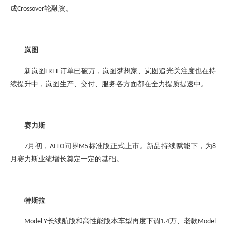
成
轮融资。
Crossover
岚图
新岚图
订单已破万，岚图梦想家、岚图追光关注度也在持
FREE
续提升中，岚图生产、交付、服务各方面都在全力提质提速
中
。
赛力斯
月初，
问界
标准版正式上市。新品持续赋能下，
为
7
AITO
M5
8
月赛力斯
业绩增长奠定
一定
的
基础。
特斯拉
长续航版和高性能版本车型再度下调
万、老款
Model Y
1.4
Model