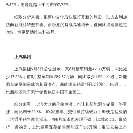
，更是超越上年同期的
。
9.32%
7.72%
细致分析来看，银河
交付后快速打开新的局面，助力吉利加
L7
快向新能源转型节奏。而极氪的持续高速增长，像同比增速就超过
，也更是助推吉利破局。
70%
上汽集团
上汽集团
月
日公告显示，其
月整车销量
万辆，同比减
9
8
8
42.33
少
；前
月整车销量
万辆，同比减少
。不过，新能
17.33%
8
289.52
11%
源车销量倒是成为其看涨点。
新能源车销量
“环比连涨”。
月，上
1-8
汽新能源汽车累计销售稳居中国车企第二。
细分来看，上汽大众的价格刺激，也让其新能源车销量一路看
涨，同比增长
，
家族单月交付量持续破万；即便是边缘的
22.8%
ID.
上汽通用销售新能源车，在
月车市也表现不错，比增
。最值
8
50.2%
得一道的是，上汽通用五菱销售新能源车
万辆，宝骏云朵上市
3.6