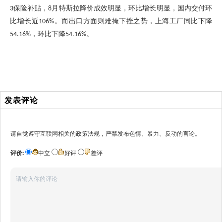
保险补贴，
月特斯拉降价成效明显，环比增长明显，国内交付环
3
8
比增长近
。而出口方面则难掩下挫之势，上海工厂同比下降
106%
，环比下降
。
54.16%
54.16%
发表评论
请自觉遵守互联网相关的政策法规，严禁发布色情、暴力、反动的言论。
评价:
中立
好评
差评