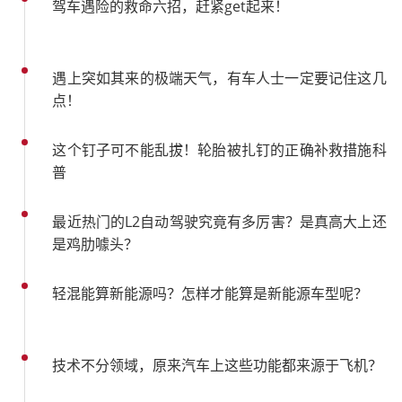
驾车遇险的救命六招，赶紧get起来！
遇上突如其来的极端天气，有车人士一定要记住这几
点！
这个钉子可不能乱拔！轮胎被扎钉的正确补救措施科
普
最近热门的L2自动驾驶究竟有多厉害？是真高大上还
是鸡肋噱头？
轻混能算新能源吗？怎样才能算是新能源车型呢？
技术不分领域，原来汽车上这些功能都来源于飞机？