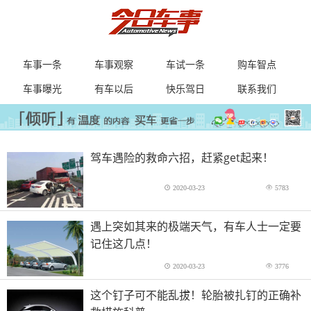
车事一条
车事观察
车试一条
购车智点
车事曝光
有车以后
快乐驾日
联系我们
驾车遇险的救命六招，赶紧get起来！
2020-03-23
5783
遇上突如其来的极端天气，有车人士一定要
记住这几点！
2020-03-23
3776
这个钉子可不能乱拔！轮胎被扎钉的正确补