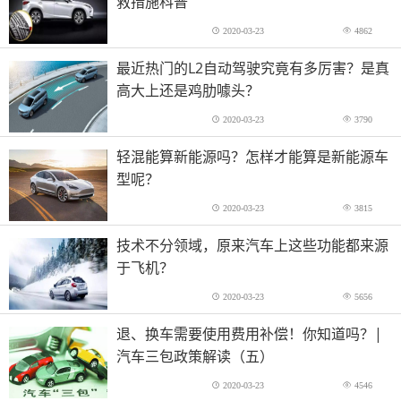
救措施科普
2020-03-23
4862
最近热门的L2自动驾驶究竟有多厉害？是真
高大上还是鸡肋噱头？
2020-03-23
3790
轻混能算新能源吗？怎样才能算是新能源车
型呢？
2020-03-23
3815
技术不分领域，原来汽车上这些功能都来源
于飞机？
2020-03-23
5656
退、换车需要使用费用补偿！你知道吗？|
汽车三包政策解读（五）
2020-03-23
4546