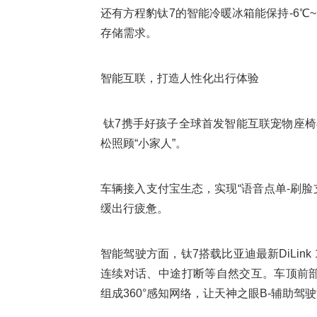
还有方程豹钛7的智能冷暖冰箱能保持-6℃
存储需求。
智能互联，打造人性化出行体验
钛7携手好孩子全球首发智能互联宠物座椅
松照顾“小家人”。
车辆接入支付宝生态，实现“语音点单-刷脸
缓出行疲惫。
智能驾驶方面，钛7搭载比亚迪最新DiLin
连续对话、中途打断等自然交互。车顶前部集
组成360°感知网络，让天神之眼B-辅助