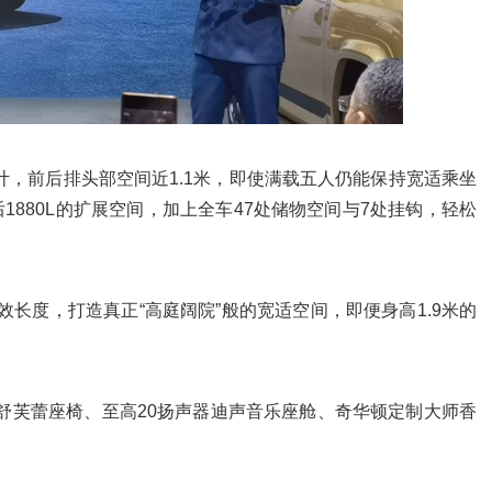
计，前后排头部空间近1.1米，即使满载五人仍能保持宽适乘坐
1880L的扩展空间，加上全车47处储物空间与7处挂钩，轻松
舱有效长度，打造真正“高庭阔院”般的宽适空间，即便身高1.9米的
皮舒芙蕾座椅、至高20扬声器迪声音乐座舱、奇华顿定制大师香