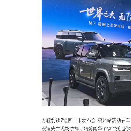
方程豹钛7巡回上市发布会·福州站活动在
浣迪先生现场致辞，精炼阐释了钛7“托起你