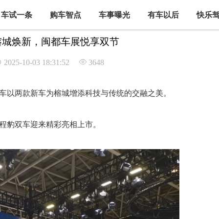
车试一条
购车智点
车事曝光
有车以后
快乐
榕城焕新，闽都车展悦享双节
2025-10-03 18:31:52
3648
车以两款新车为榕城增添科技与传统的交融之美。
程豹双车迎来精彩亮相上市。