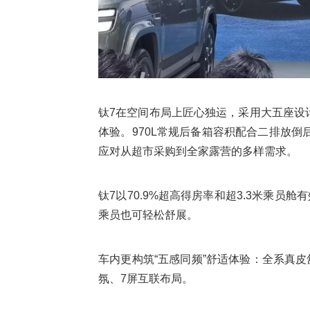
钛7在空间布局上匠心独运，采用大五座设
体验。970L常规后备箱容积配合二排放倒后
应对从超市采购到全家露营的多样需求。
钛7以70.9%超高得房率和超3.3米乘员
乘员也可轻松舒展。
车内更构筑“五感同频”舒适体验：全系真
氛、7屏互联布局。