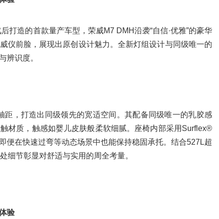
打造的首款量产车型，荣威M7 DMH沿袭“自信·优雅”的豪华
威仪前脸，展现出原创设计魅力。全新灯组设计与同级唯一的
与辨识度。
超长轴距，打造出同级领先的宽适空间。其配备同级唯一的乳胶感
层极触材质，触感如婴儿皮肤般柔软细腻。座椅内部采用Surflex®
即便在快速过弯等动态场景中也能保持稳固承托。结合527L超
一处细节彰显对舒适与实用的周全考量。
体验