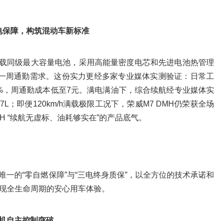
三电保障，构筑混动车新标准
MH搭载同级最大容量电池，采用高能量密度电芯和先进电池热管理
覆盖一周通勤需求。这份实力更经多家专业媒体实测验证：日常工
04%，周通勤成本低至7元。满电满油下，综合续航经专业媒体实
7L；即便120km/h满载极限工况下，荣威M7 DMH仍荣获全场
MH “续航无虚标、油耗够实在”的产品底气。
唯一的“零自燃保障”与“三电终身质保”，以全方位的技术承诺和
现全生命周期的安心用车体验。
动机自主控制突破