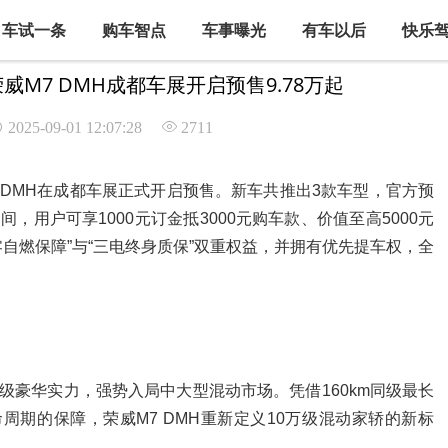
车试一条
购车智点
车事曝光
有车以后
快乐
M7 DMH成都车展开启预售9.78万起
2025-09-01 12:07:28
2711
7 DMH在成都车展正式开启预售。新车共推出3款车型，官方预
间，用户可享1000元订金抵3000元购车款、价值至高5000元
自燃保障”与“三电终身质保”双重权益，并拥有优先提车权，全
越级豪华实力，强势入局中大型混动市场。凭借160km同级最长
命周期的保障，荣威M7 DMH重新定义10万级混动家轿的新标