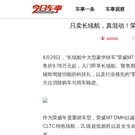
车事一条
车事观察
只卖长续航，真混动！荣威
admin
8月29日，“长续航中大型豪华轿车”荣威M
售价9.78万元起，入门即享长续航。预售期
辅助驾驶功能的科技礼，以及行业领先的“零
方位消除购车与用车顾虑。
作为荣威年度重磅车型，荣威M7 DMH以
CLTC纯电续航，2L级超低能耗以及全生
准。